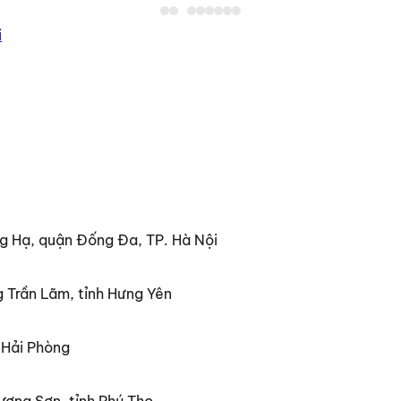
i
g Hạ, quận Đống Đa, TP. Hà Nội
 Trần Lãm, tỉnh Hưng Yên
 Hải Phòng
ương Sơn, tỉnh Phú Thọ