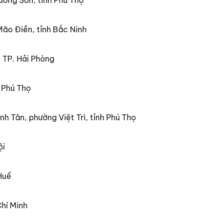
 Mão Điền, tỉnh Bắc Ninh
 TP. Hải Phòng
 Phú Thọ
h Tân, phường Việt Trì, tỉnh Phú Thọ
ội
Huế
hí Minh