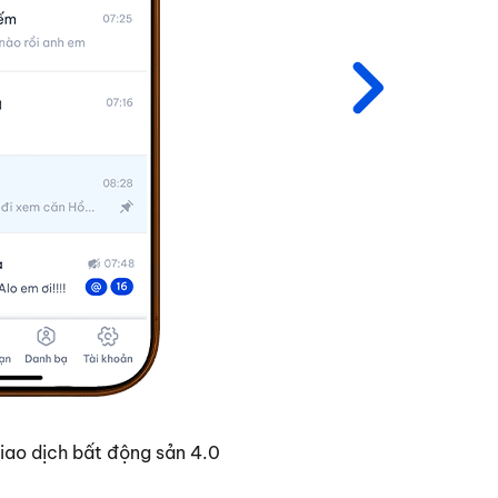
Meey Fina
iao dịch bất động sản 4.0
Nền tảng t