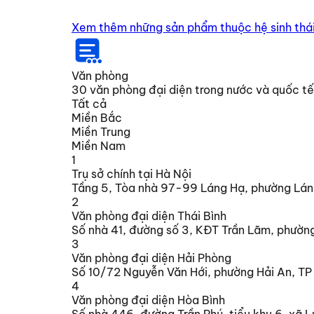
Xem thêm những sản phẩm thuộc hệ sinh thá
Văn phòng
30
văn phòng đại diện trong nước và quốc tế
Tất cả
Miền Bắc
Miền Trung
Miền Nam
1
Trụ sở chính tại Hà Nội
Tầng 5, Tòa nhà 97-99 Láng Hạ, phường Lán
2
Văn phòng đại diện Thái Bình
Số nhà 41, đường số 3, KĐT Trần Lãm, phường
3
Văn phòng đại diện Hải Phòng
Số 10/72 Nguyễn Văn Hới, phường Hải An, TP
4
Văn phòng đại diện Hòa Bình
Số nhà 446, đường Trần Phú, tiểu khu 6, xã L