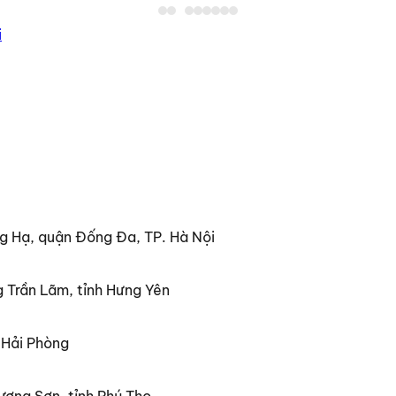
i
g Hạ, quận Đống Đa, TP. Hà Nội
 Trần Lãm, tỉnh Hưng Yên
 Hải Phòng
ương Sơn, tỉnh Phú Thọ