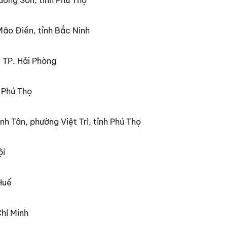
 Mão Điền, tỉnh Bắc Ninh
 TP. Hải Phòng
 Phú Thọ
h Tân, phường Việt Trì, tỉnh Phú Thọ
ội
Huế
hí Minh