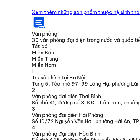
Xem thêm những sản phẩm thuộc hệ sinh thá
Văn phòng
30
văn phòng đại diện trong nước và quốc tế
Tất cả
Miền Bắc
Miền Trung
Miền Nam
1
Trụ sở chính tại Hà Nội
Tầng 5, Tòa nhà 97-99 Láng Hạ, phường Lán
2
Văn phòng đại diện Thái Bình
Số nhà 41, đường số 3, KĐT Trần Lãm, phường
3
Văn phòng đại diện Hải Phòng
Số 10/72 Nguyễn Văn Hới, phường Hải An, TP
4
Văn phòng đại diện Hòa Bình
Số nhà 446, đường Trần Phú, tiểu khu 6, xã L