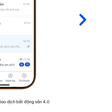
Meey Fina
iao dịch bất động sản 4.0
Nền tảng t