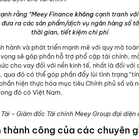
mạnh rằng “Meey Finance
không
cạnh tranh vớ
rợ đưa ra các sản phẩm/dịch vụ ngân hàng số tớ
thời gian, tiết kiệm chi phí
h hành và phát triển mạnh mẽ với quy mô toàn 
 vọng sẽ góp phần hỗ trợ phổ cập tài chính, 
hức cho vay đối với nền kinh tế, nhất là đối với
, qua đó có thể góp phần đẩy lùi tình trạng “tí
 phần hiện thực hóa mục tiêu Chính phủ số và 
rong đó có Việt Nam.
ài - Giám đốc Tài chính Meey Group đại diện ch
 thành công của các chuyên gia