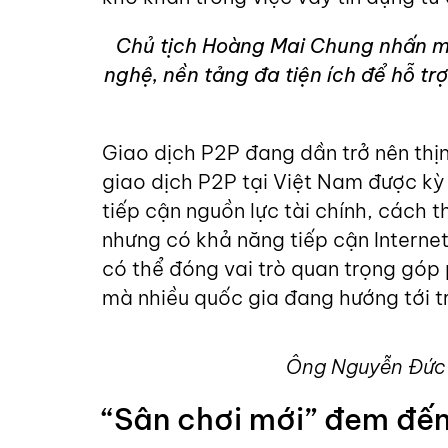
Chủ tịch Hoàng Mai Chung nhấn 
nghệ, nền tảng đa tiện ích để hỗ t
Giao dịch P2P đang dần trở nên thịn
giao dịch P2P tại Việt Nam được kỳ
tiếp cận nguồn lực tài chính, cách t
nhưng có khả năng tiếp cận Internet
có thể đóng vai trò quan trọng góp
mà nhiều quốc gia đang hướng tới t
Ông Nguyễn Đức T
“Sân chơi mới” đem đến