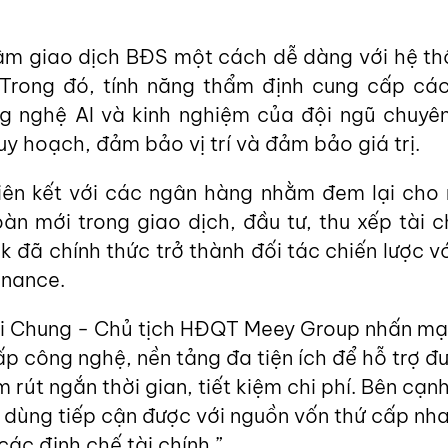
âm giao dịch BĐS một cách dễ dàng với hệ th
 Trong đó, tính năng thẩm định cung cấp c
g nghệ AI và kinh nghiệm của đội ngũ chuyên
 hoạch, đảm bảo vị trí và đảm bảo giá trị.
iên kết với các ngân hàng nhằm đem lại cho 
àn mới trong giao dịch, đầu tư, thu xếp tài 
 đã chính thức trở thành đối tác chiến lược v
inance.
Mai Chung - Chủ tịch HĐQT Meey Group nhấn m
p công nghệ, nền tảng đa tiện ích để hỗ trợ 
m rút ngắn thời gian, tiết kiệm chi phí. Bên c
 dùng tiếp cận được với nguồn vốn thứ cấp nh
các định chế tài chính.”