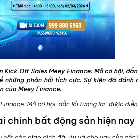
Kick Off Sales Meey Finance: Mở cơ hội, dẫn l
về những phản hồi tích cực. Sự kiện đã đánh
ẹn của Meey Finance.
Finance: Mở cơ hội, dẫn lối tương lai” được diễn
ài chính bất động sản hiện nay
 hết các giao dịch đầu tư và cho vay của nền k