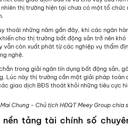
uy nhiên thị trường hiện tại chưa có một tổ chức
n.
suy thoái những năm gần đây, khi các ngân hà
khiến cho thị trường bất động sản trở nên khó 
ay vẫn còn xuất phát từ các nghiệp vụ thẩm đị
ông nghệ.
 chắn trong giải ngân tín dụng bất động sản, g
g. Lúc này thị trường cần một giải pháp toàn 
ác giao dịch BĐS thoát khỏi những tiêu cực hi
Mai Chung - Chủ tịch HĐQT Meey Group chia sẻ 
 nền tảng tài chính số chuyê