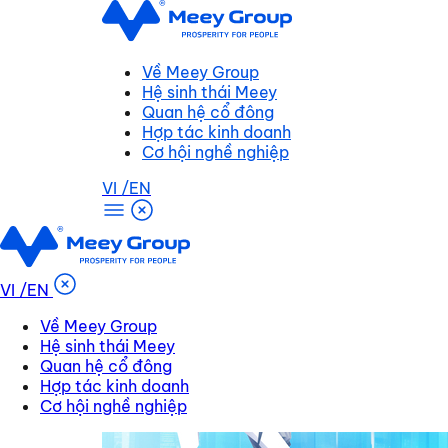
Trang chủ
Tin hoạt động
Chi tiết tin
Về Meey Group
04/03/2024
Hệ sinh thái Meey
Quan hệ cổ đông
Hợp tác kinh doanh
KICK OFF SALES Meey Finance: Cột mốc đánh 
Cơ hội nghề nghiệp
VI
/EN
VI
/EN
Về Meey Group
Hệ sinh thái Meey
Quan hệ cổ đông
Hợp tác kinh doanh
Cơ hội nghề nghiệp