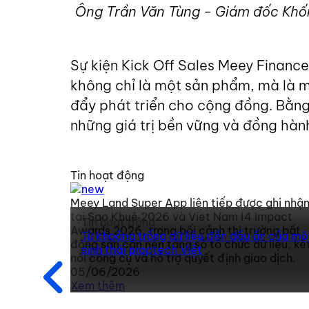
Ông Trần Văn Tùng - Giám đốc Khối 
Sự kiện Kick Off Sales Meey Finance
không chỉ là một sản phẩm, mà là m
đẩy phát triển cho cộng đồng. Bằng
những giá trị bền vững và đồng hàn
Tin hoạt động
Meey Land Super App liên tiếp được ghi nhậ
tại Sao Khuê 2026 và Viet Nam I4 Impact
Tin hoạt động
Awards 2026, trong bối cảnh thị trường bất
Từ khoảng trống dữ liệu đến dấu ấn của mộ
động sản cần nền tảng số tổ chức dữ liệu, kế
sinh thái proptech Việt
nối công cụ và hỗ trợ quyết định giao dịch.
05/06/2026
Xem thêm