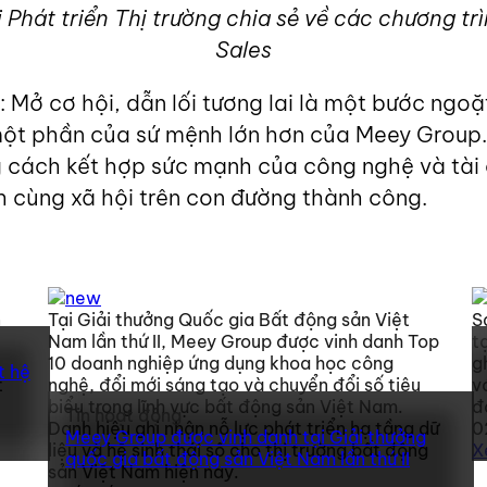
Phát triển Thị trường chia sẻ về các chương trì
Sales
: Mở cơ hội, dẫn lối tương lai là một bước ng
ột phần của sứ mệnh lớn hơn của Meey Group. Đó
 cách kết hợp sức mạnh của công nghệ và tài 
h cùng xã hội trên con đường thành công.
n
Tại Giải thưởng Quốc gia Bất động sản Việt
S
Nam lần thứ II, Meey Group được vinh danh Top
t
10 doanh nghiệp ứng dụng khoa học công
g
t hệ
t
nghệ, đổi mới sáng tạo và chuyển đổi số tiêu
v
biểu trong lĩnh vực bất động sản Việt Nam.
đ
Tin hoạt động
Danh hiệu ghi nhận nỗ lực phát triển hạ tầng dữ
0
Meey Group được vinh danh tại Giải thưởng
liệu và hệ sinh thái số cho thị trường bất động
X
quốc gia bất động sản Việt Nam lần thứ II
sản Việt Nam hiện nay.