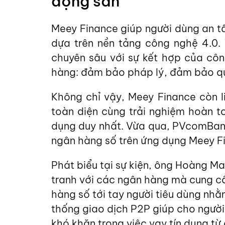
động sản
Meey Finance giúp người dùng an t
dựa trên nền tảng công nghệ 4.0.
chuyên sâu với sự kết hợp của côn
hàng: đảm bảo pháp lý, đảm bảo quy
Không chỉ vậy, Meey Finance còn l
toàn diện cùng trải nghiệm hoàn to
dụng duy nhất. Vừa qua, PVcomBank
ngân hàng số trên ứng dụng Meey F
Phát biểu tại sự kiện, ông Hoàng 
tranh với các ngân hàng mà cung cấ
hàng số tới tay người tiêu dùng nhằ
thống giao dịch P2P giúp cho người
khó khăn trong việc vay tín dụng từ 